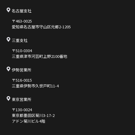
名古屋支社
〒463-0025
愛知県名古屋市守山区元郷2-1205
三重支社
〒510-0304
三重県津市河芸町上野2100番地
伊勢営業所
〒516-0015
三重県伊勢市久世⼾町11-4
東京営業所
〒130-0024
東京都墨⽥区菊川3-17-2
アドン菊川ビル4階