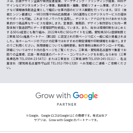
スは、広告デザイン企画や販売促進提案、マーケティング・ブランディング提案、Webデ
ザインなどデジタルオンライン事業、動画撮影・編集、壁紙リフォーム事業、ポスティン
グなど情報価値創造企業として幅広い仕事内容のビジネス展開を行っています。SEO（検
索エンジン最適化）・MEO対策やWeb広告関連・SNS運用などのデジタルサービスの提供
やサポートも可能。これまでのノウハウを活用し、デジタル・アナログをかけあわせた効
果的かつ高品質なサービスを提供します。営業部、業務部、デザイン制作部など社内一貫
型体制で製造部門とデータ管理部門を統括しています。また、当社は環境印刷をはじめと
するSDGs経営にも取り組み、2022年4月にSDGsサイトを公開。愛知県SDGs登録制度と
三重県SDGs推進パートナー（第1回）に認定され行政ページで広く一般に紹介掲載されま
した。当ホームページのブログの記事ではおすすめの販促情報や印刷情報をお届けします
のでご利用ください。採用情報についても随時更新。制作事例は無料ダウンロード可能。
詳細についてはサイト内の各ページをご覧ください。三重県・愛知県名古屋市で集客でお
困りの企業様、広告・販売促進のパートナー・コンサルティングをお探しなら本社（三重
県桑名市 TEL.0594-23-5471）または三重支社（三重県津市 TEL.059-245-3111）、名古
屋支社（愛知県名古屋市守山区 TEL.052-799-1328）へお気軽にご連絡・ご依頼くださ
い。
※Google、Google ロゴはGoogle LLC の商標です。株式会社ア
サプリは、Grow with Google のパートナーです。