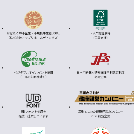
はばたく中小企業・小規模事業者300社
FSC® 認証取得
（株式会社アサプリホールディングス）
（三重支社）
ベジタブルオイルインキ使用
日本印刷個人情報保護体制認定制度
（一部の印刷機除く）
認定企業
UDフォント使用を
三重とこわか健康経営カンパニー
推奨・提案しています
2026認定企業