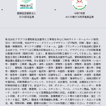
健康経営優良法人
令和7年度
2026認定企業
みえの働き方改革推進企業
株式会社アサプリは愛知県名古屋市と三重県を中心にWebサイト・ホームページ制作、
SEO・MEO対策、Webデザイン・グラフィックデザイン・DTP制作、印刷・製本・加工、
動画・映像制作、オリジナル壁紙・リフォーム、企画・ブランディングを総合的に提供す
る会社です。アサプリは三重県の印刷会社としてスタート。アサプリグループの印刷事業
は創業1960年（昭和35年）と古く、東海地方の印刷工業をリードしてきました。自社の
製造工場を三重県桑名市、三重県津市、愛知県名古屋市守山区、愛知県尾張旭市に有し各
種設備も豊富なのが特徴。主な営業エリア一覧概要：三重県（桑名市・四日市市・いなべ
市・鈴鹿市・三重郡・亀山市・津市・松阪市・伊賀市・名張市・伊勢市・鳥羽市・志摩市
など）、愛知県（名古屋市・豊田市・一宮市・豊橋市・岡崎市・春日井市・豊川市・安城
市・西尾市・小牧市・刈谷市・稲沢市・瀬戸市・半田市・東海市・江南市・あま市・大府
市・知多市・日進市・蒲郡市・知多市・日進市など）、岐阜県（岐阜市・大垣市・各務原
市・多治見市・可児市・高山市・関市・中津川市・羽島市・海津市など）。地域は問わず
全国対応。印刷実績はパンフレット、カタログ、会社案内、社内報、会報誌などのページ
印刷物作成など豊富です。折込チラシ、DM、ポスター、パッケージ、カレンダー、年賀
状などはがき、封筒、帳票類、シール、ステッカー、ラベル、ノベルティ商品、名刺・カ
ード、のぼり・タペストリーなど各種製品の印刷に対応。お客様ニーズにあわせたオフセ
ット印刷、オンデマンド印刷、大判印刷、各種商業プリント等から冊子の製本・加工（ラ
ミネート加工、箔押し）関連まで専用機器も多種。データ入稿や小ロット・大ロットの発
注、紙、特殊印刷、納期、書籍の出版についてはお気軽にご相談ください。その他サービ