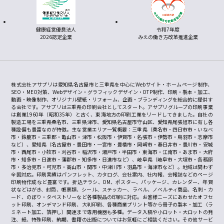
健康経営優良法人
令和7年度
2026認定企業
みえの働き方改革推進企業
株式会社アサプリは愛知県名古屋市と三重県を中心にWebサイト・ホームページ制作、
SEO・MEO対策、Webデザイン・グラフィックデザイン・DTP制作、印刷・製本・加工、
動画・映像制作、オリジナル壁紙・リフォーム、企画・ブランディングを総合的に提供す
る会社です。アサプリは三重県の印刷会社としてスタート。アサプリグループの印刷事業
は創業1960年（昭和35年）と古く、東海地方の印刷工業をリードしてきました。自社の
製造工場を三重県桑名市、三重県津市、愛知県名古屋市守山区、愛知県尾張旭市に有し各
種設備も豊富なのが特徴。主な営業エリア一覧概要：三重県（桑名市・四日市市・いなべ
市・鈴鹿市・三重郡・亀山市・津市・松阪市・伊賀市・名張市・伊勢市・鳥羽市・志摩市
など）、愛知県（名古屋市・豊田市・一宮市・豊橋市・岡崎市・春日井市・豊川市・安城
市・西尾市・小牧市・刈谷市・稲沢市・瀬戸市・半田市・東海市・江南市・あま市・大府
市・知多市・日進市・蒲郡市・知多市・日進市など）、岐阜県（岐阜市・大垣市・各務原
市・多治見市・可児市・高山市・関市・中津川市・羽島市・海津市など）。地域は問わず
全国対応。印刷実績はパンフレット、カタログ、会社案内、社内報、会報誌などのページ
印刷物作成など豊富です。折込チラシ、DM、ポスター、パッケージ、カレンダー、年賀
状などはがき、封筒、帳票類、シール、ステッカー、ラベル、ノベルティ商品、名刺・カ
ード、のぼり・タペストリーなど各種製品の印刷に対応。お客様ニーズにあわせたオフセ
ット印刷、オンデマンド印刷、大判印刷、各種商業プリント等から冊子の製本・加工（ラ
ミネート加工、箔押し）関連まで専用機器も多種。データ入稿や小ロット・大ロットの発
注、紙、特殊印刷、納期、書籍の出版についてはお気軽にご相談ください。その他サービ