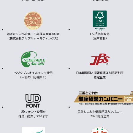
はばたく中小企業・小規模事業者300社
FSC® 認証取得
（株式会社アサプリホールディングス）
（三重支社）
ベジタブルオイルインキ使用
日本印刷個人情報保護体制認定制度
（一部の印刷機除く）
認定企業
UDフォント使用を
三重とこわか健康経営カンパニー
推奨・提案しています
2026認定企業