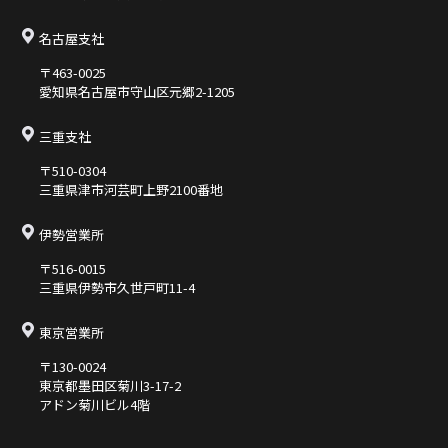
名古屋支社
〒463-0025
愛知県名古屋市守山区元郷2-1205
三重支社
〒510-0304
三重県津市河芸町上野2100番地
伊勢営業所
〒516-0015
三重県伊勢市久世⼾町11-4
東京営業所
〒130-0024
東京都墨⽥区菊川3-17-2
アドン菊川ビル4階