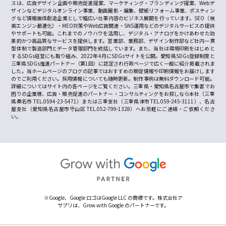
スは、広告デザイン企画や販売促進提案、マーケティング・ブランディング提案、Webデ
ザインなどデジタルオンライン事業、動画撮影・編集、壁紙リフォーム事業、ポスティン
グなど情報価値創造企業として幅広い仕事内容のビジネス展開を行っています。SEO（検
索エンジン最適化）・MEO対策やWeb広告関連・SNS運用などのデジタルサービスの提供
やサポートも可能。これまでのノウハウを活用し、デジタル・アナログをかけあわせた効
果的かつ高品質なサービスを提供します。営業部、業務部、デザイン制作部など社内一貫
型体制で製造部門とデータ管理部門を統括しています。また、当社は環境印刷をはじめと
するSDGs経営にも取り組み、2022年4月にSDGsサイトを公開。愛知県SDGs登録制度と
三重県SDGs推進パートナー（第1回）に認定され行政ページで広く一般に紹介掲載されま
した。当ホームページのブログの記事ではおすすめの販促情報や印刷情報をお届けします
のでご利用ください。採用情報についても随時更新。制作事例は無料ダウンロード可能。
詳細についてはサイト内の各ページをご覧ください。三重県・愛知県名古屋市で集客でお
困りの企業様、広告・販売促進のパートナー・コンサルティングをお探しなら本社（三重
県桑名市 TEL.0594-23-5471）または三重支社（三重県津市 TEL.059-245-3111）、名古
屋支社（愛知県名古屋市守山区 TEL.052-799-1328）へお気軽にご連絡・ご依頼くださ
い。
※Google、Google ロゴはGoogle LLC の商標です。株式会社ア
サプリは、Grow with Google のパートナーです。