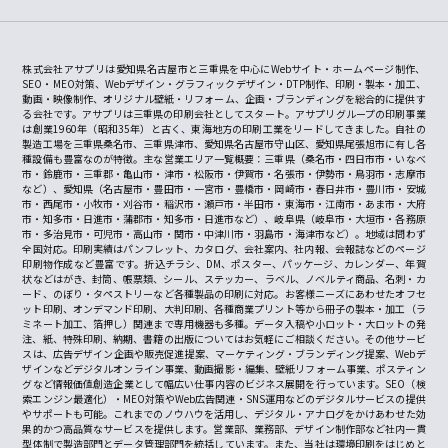
株式会社アサプリは愛知県名古屋市と三重県を中心にWebサイト・ホームページ制作、
SEO・MEO対策、Webデザイン・グラフィックデザイン・DTP制作、印刷・製本・加工、
動画・映像制作、オリジナル壁紙・リフォーム、企画・ブランディングを総合的に提供す
る会社です。アサプリは三重県の印刷会社としてスタート。アサプリグループの印刷事業
は創業1960年（昭和35年）と古く、東海地方の印刷工業をリードしてきました。自社の
製造工場を三重県桑名市、三重県津市、愛知県名古屋市守山区、愛知県尾張旭市に有し各
種設備も豊富なのが特徴。主な営業エリア一覧概要：三重県（桑名市・四日市市・いなべ
市・鈴鹿市・三重郡・亀山市・津市・松阪市・伊賀市・名張市・伊勢市・鳥羽市・志摩市
など）、愛知県（名古屋市・豊田市・一宮市・豊橋市・岡崎市・春日井市・豊川市・安城
市・西尾市・小牧市・刈谷市・稲沢市・瀬戸市・半田市・東海市・江南市・あま市・大府
市・知多市・日進市・蒲郡市・知多市・日進市など）、岐阜県（岐阜市・大垣市・各務原
市・多治見市・可児市・高山市・関市・中津川市・羽島市・海津市など）。地域は問わず
全国対応。印刷実績はパンフレット、カタログ、会社案内、社内報、会報誌などのページ
印刷物作成など豊富です。折込チラシ、DM、ポスター、パッケージ、カレンダー、年賀
状などはがき、封筒、帳票類、シール、ステッカー、ラベル、ノベルティ商品、名刺・カ
ード、のぼり・タペストリーなど各種製品の印刷に対応。お客様ニーズにあわせたオフセ
ット印刷、オンデマンド印刷、大判印刷、各種商業プリント等から冊子の製本・加工（ラ
ミネート加工、箔押し）関連まで専用機器も多種。データ入稿や小ロット・大ロットの発
注、紙、特殊印刷、納期、書籍の出版についてはお気軽にご相談ください。その他サービ
スは、広告デザイン企画や販売促進提案、マーケティング・ブランディング提案、Webデ
ザインなどデジタルオンライン事業、動画撮影・編集、壁紙リフォーム事業、ポスティン
グなど情報価値創造企業として幅広い仕事内容のビジネス展開を行っています。SEO（検
索エンジン最適化）・MEO対策やWeb広告関連・SNS運用などのデジタルサービスの提供
やサポートも可能。これまでのノウハウを活用し、デジタル・アナログをかけあわせた効
果的かつ高品質なサービスを提供します。営業部、業務部、デザイン制作部など社内一貫
型体制で製造部門とデータ管理部門を統括しています。また、当社は環境印刷をはじめと