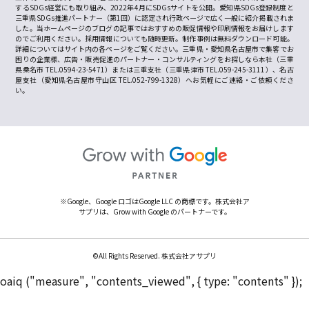
するSDGs経営にも取り組み、2022年4月にSDGsサイトを公開。愛知県SDGs登録制度と
三重県SDGs推進パートナー（第1回）に認定され行政ページで広く一般に紹介掲載されま
した。当ホームページのブログの記事ではおすすめの販促情報や印刷情報をお届けします
のでご利用ください。採用情報についても随時更新。制作事例は無料ダウンロード可能。
詳細についてはサイト内の各ページをご覧ください。三重県・愛知県名古屋市で集客でお
困りの企業様、広告・販売促進のパートナー・コンサルティングをお探しなら本社（三重
県桑名市 TEL.0594-23-5471）または三重支社（三重県津市 TEL.059-245-3111）、名古
屋支社（愛知県名古屋市守山区 TEL.052-799-1328）へお気軽にご連絡・ご依頼くださ
い。
※Google、Google ロゴはGoogle LLC の商標です。株式会社ア
サプリは、Grow with Google のパートナーです。
©All Rights Reserved. 株式会社アサプリ
oaiq ("measure", "contents_viewed", { type: "contents" });