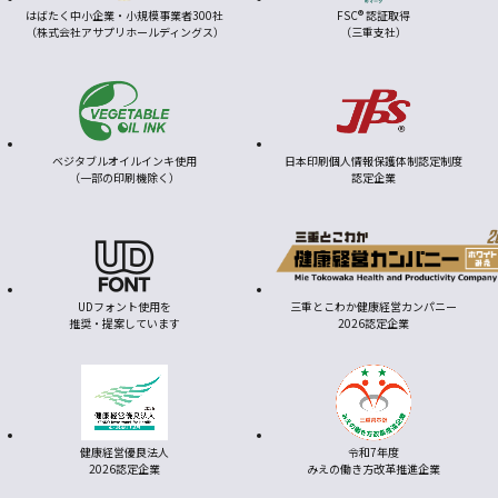
はばたく中小企業・小規模事業者300社
FSC® 認証取得
（株式会社アサプリホールディングス）
（三重支社）
ベジタブルオイルインキ使用
日本印刷個人情報保護体制認定制度
（一部の印刷機除く）
認定企業
UDフォント使用を
三重とこわか健康経営カンパニー
推奨・提案しています
2026認定企業
健康経営優良法人
令和7年度
2026認定企業
みえの働き方改革推進企業