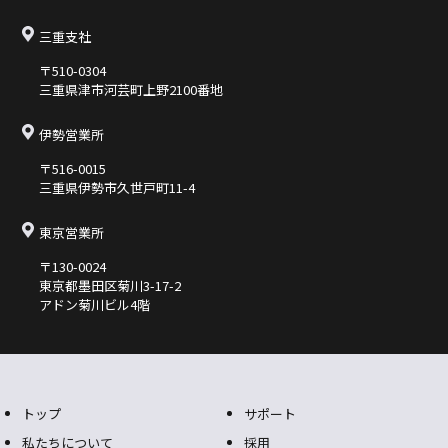
三重支社
〒510-0304
三重県津市河芸町上野2100番地
伊勢営業所
〒516-0015
三重県伊勢市久世⼾町11-4
東京営業所
〒130-0024
東京都墨⽥区菊川3-17-2
アドン菊川ビル4階
トップ
サポート
私たちについて
採用