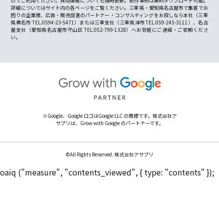
のでご利用ください。採用情報についても随時更新。制作事例は無料ダウンロード可能。
詳細についてはサイト内の各ページをご覧ください。三重県・愛知県名古屋市で集客でお
困りの企業様、広告・販売促進のパートナー・コンサルティングをお探しなら本社（三重
県桑名市 TEL.0594-23-5471）または三重支社（三重県津市 TEL.059-245-3111）、名古
屋支社（愛知県名古屋市守山区 TEL.052-799-1328）へお気軽にご連絡・ご依頼くださ
い。
※Google、Google ロゴはGoogle LLC の商標です。株式会社ア
サプリは、Grow with Google のパートナーです。
©All Rights Reserved. 株式会社アサプリ
oaiq ("measure", "contents_viewed", { type: "contents" });