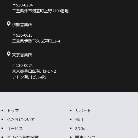
〒510-0304
三重県津市河芸町上野2100番地
伊勢営業所
〒516-0015
三重県伊勢市久世⼾町11-4
東京営業所
〒130-0024
東京都墨⽥区菊川3-17-2
アドン菊川ビル4階
トップ
サポート
私たちについて
採用
サービス
SDGs
デザイン制作実績
関連リンク