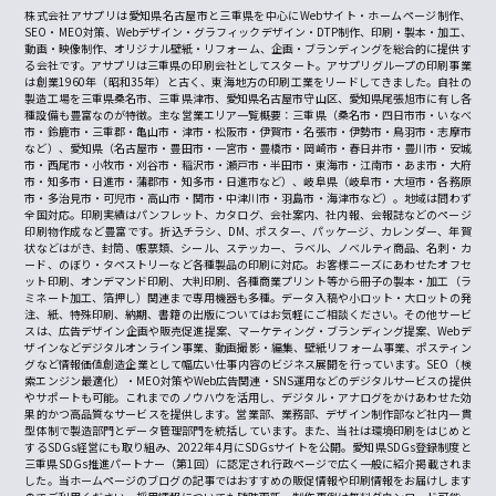
株式会社アサプリは愛知県名古屋市と三重県を中心にWebサイト・ホームページ制作、
SEO・MEO対策、Webデザイン・グラフィックデザイン・DTP制作、印刷・製本・加工、
動画・映像制作、オリジナル壁紙・リフォーム、企画・ブランディングを総合的に提供す
る会社です。アサプリは三重県の印刷会社としてスタート。アサプリグループの印刷事業
は創業1960年（昭和35年）と古く、東海地方の印刷工業をリードしてきました。自社の
製造工場を三重県桑名市、三重県津市、愛知県名古屋市守山区、愛知県尾張旭市に有し各
種設備も豊富なのが特徴。主な営業エリア一覧概要：三重県（桑名市・四日市市・いなべ
市・鈴鹿市・三重郡・亀山市・津市・松阪市・伊賀市・名張市・伊勢市・鳥羽市・志摩市
など）、愛知県（名古屋市・豊田市・一宮市・豊橋市・岡崎市・春日井市・豊川市・安城
市・西尾市・小牧市・刈谷市・稲沢市・瀬戸市・半田市・東海市・江南市・あま市・大府
市・知多市・日進市・蒲郡市・知多市・日進市など）、岐阜県（岐阜市・大垣市・各務原
市・多治見市・可児市・高山市・関市・中津川市・羽島市・海津市など）。地域は問わず
全国対応。印刷実績はパンフレット、カタログ、会社案内、社内報、会報誌などのページ
印刷物作成など豊富です。折込チラシ、DM、ポスター、パッケージ、カレンダー、年賀
状などはがき、封筒、帳票類、シール、ステッカー、ラベル、ノベルティ商品、名刺・カ
ード、のぼり・タペストリーなど各種製品の印刷に対応。お客様ニーズにあわせたオフセ
ット印刷、オンデマンド印刷、大判印刷、各種商業プリント等から冊子の製本・加工（ラ
ミネート加工、箔押し）関連まで専用機器も多種。データ入稿や小ロット・大ロットの発
注、紙、特殊印刷、納期、書籍の出版についてはお気軽にご相談ください。その他サービ
スは、広告デザイン企画や販売促進提案、マーケティング・ブランディング提案、Webデ
ザインなどデジタルオンライン事業、動画撮影・編集、壁紙リフォーム事業、ポスティン
グなど情報価値創造企業として幅広い仕事内容のビジネス展開を行っています。SEO（検
索エンジン最適化）・MEO対策やWeb広告関連・SNS運用などのデジタルサービスの提供
やサポートも可能。これまでのノウハウを活用し、デジタル・アナログをかけあわせた効
果的かつ高品質なサービスを提供します。営業部、業務部、デザイン制作部など社内一貫
型体制で製造部門とデータ管理部門を統括しています。また、当社は環境印刷をはじめと
するSDGs経営にも取り組み、2022年4月にSDGsサイトを公開。愛知県SDGs登録制度と
三重県SDGs推進パートナー（第1回）に認定され行政ページで広く一般に紹介掲載されま
した。当ホームページのブログの記事ではおすすめの販促情報や印刷情報をお届けします