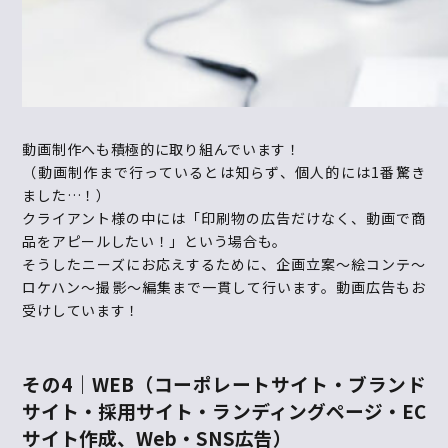
動画制作へも積極的に取り組んでいます！
（動画制作まで行っているとは知らず、個人的には
1
番驚き
ました…！）
クライアント様の中には「印刷物の広告だけなく、動画で商
品をアピールしたい！」という場合も。
そうしたニーズにお応えするために、企画立案～絵コンテ～
ロケハン～撮影～編集まで一貫して行います。動画広告もお
受けしています！
その
4｜WEB（
コーポレートサイト・ブランド
サイト・採用サイト・ランディングページ・
EC
サイト作成、
Web
・
SNS
広告
）