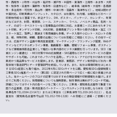
市・西尾市・小牧市・刈谷市・稲沢市・瀬戸市・半田市・東海市・江南市・あま市・大府
市・知多市・日進市・蒲郡市・知多市・日進市など）、岐阜県（岐阜市・大垣市・各務原
市・多治見市・可児市・高山市・関市・中津川市・羽島市・海津市など）。地域は問わず
全国対応。印刷実績はパンフレット、カタログ、会社案内、社内報、会報誌などのページ
印刷物作成など豊富です。折込チラシ、DM、ポスター、パッケージ、カレンダー、年賀
状などはがき、封筒、帳票類、シール、ステッカー、ラベル、ノベルティ商品、名刺・カ
ード、のぼり・タペストリーなど各種製品の印刷に対応。お客様ニーズにあわせたオフセ
ット印刷、オンデマンド印刷、大判印刷、各種商業プリント等から冊子の製本・加工（ラ
ミネート加工、箔押し）関連まで専用機器も多種。データ入稿や小ロット・大ロットの発
注、紙、特殊印刷、納期、書籍の出版についてはお気軽にご相談ください。その他サービ
スは、広告デザイン企画や販売促進提案、マーケティング・ブランディング提案、Webデ
ザインなどデジタルオンライン事業、動画撮影・編集、壁紙リフォーム事業、ポスティン
グなど情報価値創造企業として幅広い仕事内容のビジネス展開を行っています。SEO（検
索エンジン最適化）・MEO対策やWeb広告関連・SNS運用などのデジタルサービスの提供
やサポートも可能。これまでのノウハウを活用し、デジタル・アナログをかけあわせた効
果的かつ高品質なサービスを提供します。営業部、業務部、デザイン制作部など社内一貫
型体制で製造部門とデータ管理部門を統括しています。また、当社は環境印刷をはじめと
するSDGs経営にも取り組み、2022年4月にSDGsサイトを公開。愛知県SDGs登録制度と
三重県SDGs推進パートナー（第1回）に認定され行政ページで広く一般に紹介掲載されま
した。当ホームページのブログの記事ではおすすめの販促情報や印刷情報をお届けします
のでご利用ください。採用情報についても随時更新。制作事例は無料ダウンロード可能。
詳細についてはサイト内の各ページをご覧ください。三重県・愛知県名古屋市で集客でお
困りの企業様、広告・販売促進のパートナー・コンサルティングをお探しなら本社（三重
県桑名市 TEL.0594-23-5471）または三重支社（三重県津市 TEL.059-245-3111）、名古
屋支社（愛知県名古屋市守山区 TEL.052-799-1328）へお気軽にご連絡・ご依頼くださ
い。