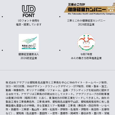
UDフォント使用を
三重とこわか健康経営カンパニー
推奨・提案しています
2026認定企業
健康経営優良法人
令和7年度
2026認定企業
みえの働き方改革推進企業
株式会社アサプリは愛知県名古屋市と三重県を中心にWebサイト・ホームページ制作、
SEO・MEO対策、Webデザイン・グラフィックデザイン・DTP制作、印刷・製本・加工、
動画・映像制作、オリジナル壁紙・リフォーム、企画・ブランディングを総合的に提供す
る会社です。アサプリは三重県の印刷会社としてスタート。アサプリグループの印刷事業
は創業1960年（昭和35年）と古く、東海地方の印刷工業をリードしてきました。自社の
製造工場を三重県桑名市、三重県津市、愛知県名古屋市守山区、愛知県尾張旭市に有し各
種設備も豊富なのが特徴。主な営業エリア一覧概要：三重県（桑名市・四日市市・いなべ
市・鈴鹿市・三重郡・亀山市・津市・松阪市・伊賀市・名張市・伊勢市・鳥羽市・志摩市
など）、愛知県（名古屋市・豊田市・一宮市・豊橋市・岡崎市・春日井市・豊川市・安城