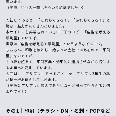
思います。
（実際、私も入社前はそういう認識でした
…
）
入社してみると、「これもできる！」「あれもできる！」と
驚き・魅力がたくさんありました。
本サイトにも掲載されているロゴ下のコピー「
広告を考える
印刷屋
」でいえば、
実際は「
広告を考える＞印刷屋
」というようなイメージ。
もちろん、印刷を核として始まった会社ではあるので「印刷
屋」なのですが、
その枠を超えて、印刷事業と効果的に連携させながら提供す
る企業へと変化しています。
今回は、「アサプリにできること」を、アサプリ
3
年生の私
が精一杯お伝えしていきます。
（実際にアサプリに頼んでみたいな～と思ってもらえると何
よりです！）
その
1｜
印刷（
チラシ・
DM
・名刺・
POP
など