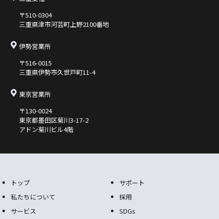
〒510-0304
三重県津市河芸町上野2100番地
伊勢営業所
〒516-0015
三重県伊勢市久世⼾町11-4
東京営業所
〒130-0024
東京都墨⽥区菊川3-17-2
アドン菊川ビル4階
トップ
サポート
私たちについて
採用
サービス
SDGs