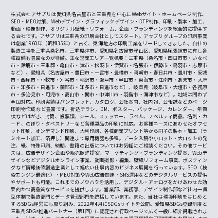
株式会社アサプリは愛知県名古屋市と三重県を中心にWebサイト・ホームページ制作、
SEO・MEO対策、Webデザイン・グラフィックデザイン・DTP制作、印刷・製本・加工、
動画・映像制作、オリジナル壁紙・リフォーム、企画・ブランディングを総合的に提供す
る会社です。アサプリは三重県の印刷会社としてスタート。アサプリグループの印刷事業
は創業1960年（昭和35年）と古く、東海地方の印刷工業をリードしてきました。自社の
製造工場を三重県桑名市、三重県津市、愛知県名古屋市守山区、愛知県尾張旭市に有し各
種設備も豊富なのが特徴。主な営業エリア一覧概要：三重県（桑名市・四日市市・いなべ
市・鈴鹿市・三重郡・亀山市・津市・松阪市・伊賀市・名張市・伊勢市・鳥羽市・志摩市
など）、愛知県（名古屋市・豊田市・一宮市・豊橋市・岡崎市・春日井市・豊川市・安城
市・西尾市・小牧市・刈谷市・稲沢市・瀬戸市・半田市・東海市・江南市・あま市・大府
市・知多市・日進市・蒲郡市・知多市・日進市など）、岐阜県（岐阜市・大垣市・各務原
市・多治見市・可児市・高山市・関市・中津川市・羽島市・海津市など）。地域は問わず
全国対応。印刷実績はパンフレット、カタログ、会社案内、社内報、会報誌などのページ
印刷物作成など豊富です。折込チラシ、DM、ポスター、パッケージ、カレンダー、年賀
状などはがき、封筒、帳票類、シール、ステッカー、ラベル、ノベルティ商品、名刺・カ
ード、のぼり・タペストリーなど各種製品の印刷に対応。お客様ニーズにあわせたオフセ
ット印刷、オンデマンド印刷、大判印刷、各種商業プリント等から冊子の製本・加工（ラ
ミネート加工、箔押し）関連まで専用機器も多種。データ入稿や小ロット・大ロットの発
注、紙、特殊印刷、納期、書籍の出版についてはお気軽にご相談ください。その他サービ
スは、広告デザイン企画や販売促進提案、マーケティング・ブランディング提案、Webデ
ザインなどデジタルオンライン事業、動画撮影・編集、壁紙リフォーム事業、ポスティン
グなど情報価値創造企業として幅広い仕事内容のビジネス展開を行っています。SEO（検
索エンジン最適化）・MEO対策やWeb広告関連・SNS運用などのデジタルサービスの提供
やサポートも可能。これまでのノウハウを活用し、デジタル・アナログをかけあわせた効
果的かつ高品質なサービスを提供します。営業部、業務部、デザイン制作部など社内一貫
型体制で製造部門とデータ管理部門を統括しています。また、当社は環境印刷をはじめと
するSDGs経営にも取り組み、2022年4月にSDGsサイトを公開。愛知県SDGs登録制度と
三重県SDGs推進パートナー（第1回）に認定され行政ページで広く一般に紹介掲載されま