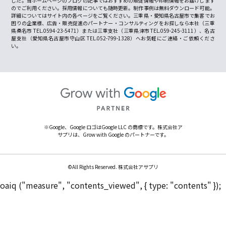
した。当ホームページのブログの記事ではおすすめの販促情報や印刷情報をお届けします
のでご利用ください。採用情報についても随時更新。制作事例は無料ダウンロード可能。
詳細についてはサイト内の各ページをご覧ください。三重県・愛知県名古屋市で集客でお
困りの企業様、広告・販売促進のパートナー・コンサルティングをお探しなら本社（三重
県桑名市 TEL.0594-23-5471）または三重支社（三重県津市 TEL.059-245-3111）、名古
屋支社（愛知県名古屋市守山区 TEL.052-799-1328）へお気軽にご連絡・ご依頼くださ
い。
※Google、Google ロゴはGoogle LLC の商標です。株式会社ア
サプリは、Grow with Google のパートナーです。
©All Rights Reserved. 株式会社アサプリ
oaiq ("measure", "contents_viewed", { type: "contents" });