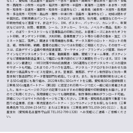
など）、愛知県（名古屋市・豊田市・一宮市・豊橋市・岡崎市・春日井市・豊川市・安城
市・西尾市・小牧市・刈谷市・稲沢市・瀬戸市・半田市・東海市・江南市・あま市・大府
市・知多市・日進市・蒲郡市・知多市・日進市など）、岐阜県（岐阜市・大垣市・各務原
市・多治見市・可児市・高山市・関市・中津川市・羽島市・海津市など）。地域は問わず
全国対応。印刷実績はパンフレット、カタログ、会社案内、社内報、会報誌などのページ
印刷物作成など豊富です。折込チラシ、DM、ポスター、パッケージ、カレンダー、年賀
状などはがき、封筒、帳票類、シール、ステッカー、ラベル、ノベルティ商品、名刺・カ
ード、のぼり・タペストリーなど各種製品の印刷に対応。お客様ニーズにあわせたオフセ
ット印刷、オンデマンド印刷、大判印刷、各種商業プリント等から冊子の製本・加工（ラ
ミネート加工、箔押し）関連まで専用機器も多種。データ入稿や小ロット・大ロットの発
注、紙、特殊印刷、納期、書籍の出版についてはお気軽にご相談ください。その他サービ
スは、広告デザイン企画や販売促進提案、マーケティング・ブランディング提案、Webデ
ザインなどデジタルオンライン事業、動画撮影・編集、壁紙リフォーム事業、ポスティン
グなど情報価値創造企業として幅広い仕事内容のビジネス展開を行っています。SEO（検
索エンジン最適化）・MEO対策やWeb広告関連・SNS運用などのデジタルサービスの提供
やサポートも可能。これまでのノウハウを活用し、デジタル・アナログをかけあわせた効
果的かつ高品質なサービスを提供します。営業部、業務部、デザイン制作部など社内一貫
型体制で製造部門とデータ管理部門を統括しています。また、当社は環境印刷をはじめと
するSDGs経営にも取り組み、2022年4月にSDGsサイトを公開。愛知県SDGs登録制度と
三重県SDGs推進パートナー（第1回）に認定され行政ページで広く一般に紹介掲載されま
した。当ホームページのブログの記事ではおすすめの販促情報や印刷情報をお届けします
のでご利用ください。採用情報についても随時更新。制作事例は無料ダウンロード可能。
詳細についてはサイト内の各ページをご覧ください。三重県・愛知県名古屋市で集客でお
困りの企業様、広告・販売促進のパートナー・コンサルティングをお探しなら本社（三重
県桑名市 TEL.0594-23-5471）または三重支社（三重県津市 TEL.059-245-3111）、名古
屋支社（愛知県名古屋市守山区 TEL.052-799-1328）へお気軽にご連絡・ご依頼くださ
い。