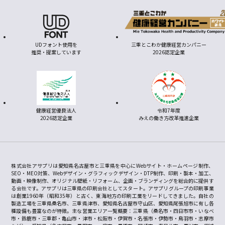
UDフォント使用を
三重とこわか健康経営カンパニー
推奨・提案しています
2026認定企業
健康経営優良法人
令和7年度
2026認定企業
みえの働き方改革推進企業
株式会社アサプリは愛知県名古屋市と三重県を中心にWebサイト・ホームページ制作、
SEO・MEO対策、Webデザイン・グラフィックデザイン・DTP制作、印刷・製本・加工、
動画・映像制作、オリジナル壁紙・リフォーム、企画・ブランディングを総合的に提供す
る会社です。アサプリは三重県の印刷会社としてスタート。アサプリグループの印刷事業
は創業1960年（昭和35年）と古く、東海地方の印刷工業をリードしてきました。自社の
製造工場を三重県桑名市、三重県津市、愛知県名古屋市守山区、愛知県尾張旭市に有し各
種設備も豊富なのが特徴。主な営業エリア一覧概要：三重県（桑名市・四日市市・いなべ
市・鈴鹿市・三重郡・亀山市・津市・松阪市・伊賀市・名張市・伊勢市・鳥羽市・志摩市