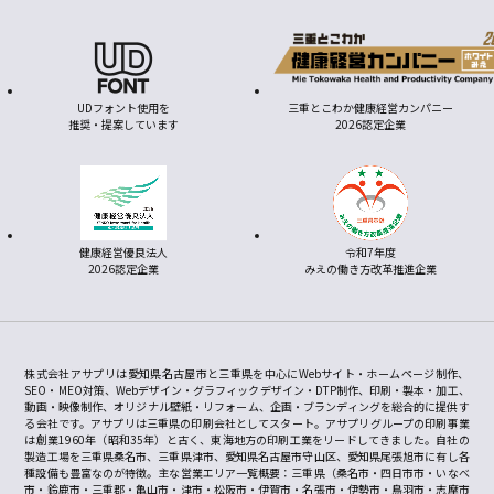
UDフォント使用を
三重とこわか健康経営カンパニー
推奨・提案しています
2026認定企業
健康経営優良法人
令和7年度
2026認定企業
みえの働き方改革推進企業
株式会社アサプリは愛知県名古屋市と三重県を中心にWebサイト・ホームページ制作、
SEO・MEO対策、Webデザイン・グラフィックデザイン・DTP制作、印刷・製本・加工、
動画・映像制作、オリジナル壁紙・リフォーム、企画・ブランディングを総合的に提供す
る会社です。アサプリは三重県の印刷会社としてスタート。アサプリグループの印刷事業
は創業1960年（昭和35年）と古く、東海地方の印刷工業をリードしてきました。自社の
製造工場を三重県桑名市、三重県津市、愛知県名古屋市守山区、愛知県尾張旭市に有し各
種設備も豊富なのが特徴。主な営業エリア一覧概要：三重県（桑名市・四日市市・いなべ
市・鈴鹿市・三重郡・亀山市・津市・松阪市・伊賀市・名張市・伊勢市・鳥羽市・志摩市