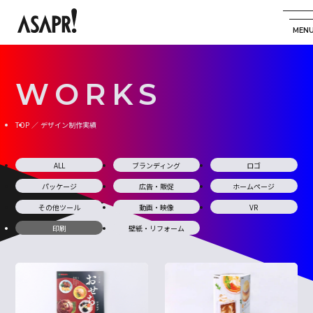
WORKS
TOP
デザイン制作実績
ALL
ブランディング
ロゴ
パッケージ
広告・販促
ホームページ
その他ツール
動画・映像
VR
印刷
壁紙・リフォーム