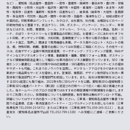
など）、愛知県（名古屋市・豊田市・一宮市・豊橋市・岡崎市・春日井市・豊川市・安城
市・西尾市・小牧市・刈谷市・稲沢市・瀬戸市・半田市・東海市・江南市・あま市・大府
市・知多市・日進市・蒲郡市・知多市・日進市など）、岐阜県（岐阜市・大垣市・各務原
市・多治見市・可児市・高山市・関市・中津川市・羽島市・海津市など）。地域は問わず
全国対応。印刷実績はパンフレット、カタログ、会社案内、社内報、会報誌などのページ
印刷物作成など豊富です。折込チラシ、DM、ポスター、パッケージ、カレンダー、年賀
状などはがき、封筒、帳票類、シール、ステッカー、ラベル、ノベルティ商品、名刺・カ
ード、のぼり・タペストリーなど各種製品の印刷に対応。お客様ニーズにあわせたオフセ
ット印刷、オンデマンド印刷、大判印刷、各種商業プリント等から冊子の製本・加工（ラ
ミネート加工、箔押し）関連まで専用機器も多種。データ入稿や小ロット・大ロットの発
注、紙、特殊印刷、納期、書籍の出版についてはお気軽にご相談ください。その他サービ
スは、広告デザイン企画や販売促進提案、マーケティング・ブランディング提案、Webデ
ザインなどデジタルオンライン事業、動画撮影・編集、壁紙リフォーム事業、ポスティン
グなど情報価値創造企業として幅広い仕事内容のビジネス展開を行っています。SEO（検
索エンジン最適化）・MEO対策やWeb広告関連・SNS運用などのデジタルサービスの提供
やサポートも可能。これまでのノウハウを活用し、デジタル・アナログをかけあわせた効
果的かつ高品質なサービスを提供します。営業部、業務部、デザイン制作部など社内一貫
型体制で製造部門とデータ管理部門を統括しています。また、当社は環境印刷をはじめと
するSDGs経営にも取り組み、2022年4月にSDGsサイトを公開。愛知県SDGs登録制度と
三重県SDGs推進パートナー（第1回）に認定され行政ページで広く一般に紹介掲載されま
した。当ホームページのブログの記事ではおすすめの販促情報や印刷情報をお届けします
のでご利用ください。採用情報についても随時更新。制作事例は無料ダウンロード可能。
詳細についてはサイト内の各ページをご覧ください。三重県・愛知県名古屋市で集客でお
困りの企業様、広告・販売促進のパートナー・コンサルティングをお探しなら本社（三重
県桑名市 TEL.0594-23-5471）または三重支社（三重県津市 TEL.059-245-3111）、名古
屋支社（愛知県名古屋市守山区 TEL.052-799-1328）へお気軽にご連絡・ご依頼くださ
い。